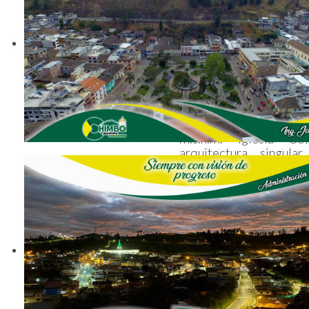
La Magdalena, está ubi
sur y a 079° 04’ 06.7” 
m.s.n.m. Iglesia Col
arquitectura singula
extremo (Down Hill),
Torneado, el Santuar
Cantón Chimbo - Bo
información puede ob
Rural Parroquial con
Presidente GAD Rural l
288 de lunes a viernes.