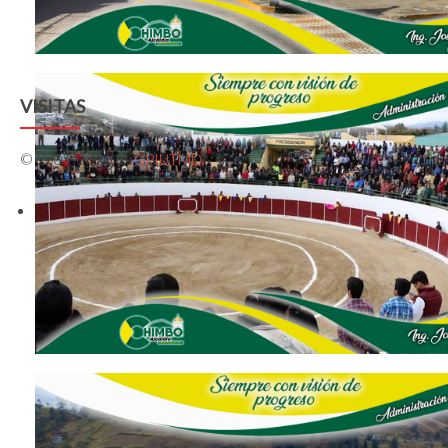
VISITAS
© 2009-2026 by
GPIUTMD
INFORME TÉCNICO DE VER
REQUISITOS
MÍNIMOS PARA SELECCIO
REGISTRO DE LA PROPIED
DEL
CANTÓN CHIMBO.
DESCAR